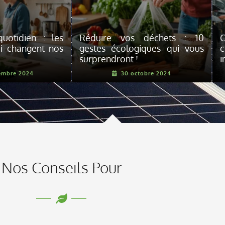
uotidien : les
Réduire vos déchets : 10
C
i changent nos
gestes écologiques qui vous
c
surprendront !
i
embre 2024
30 octobre 2024
Nos Conseils Pour