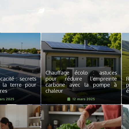
Chauffage écolo : astuces
icacité : secrets
pour réduire l’empreinte
R
 la terre pour
carbone avec la pompe à
p
res
chaleur
é
ars 2025
12 mars 2025