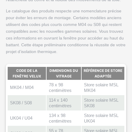
Le catalogue des produits respecte une nomenclature précise
pour éviter les erreurs de montage. Certains modèles anciens
utilisent des codes plus courts comme M04 ou S08 qui restent
compatibles avec les nouvelles gammes solaires. Vous trouvez
ces informations en ouvrant la fenêtre pour accéder au haut du
battant. Cette étape préliminaire conditionne la réussite de votre
projet d’isolation thermique.
CODE DE LA
DIMENSIONS DU
RÉFÉRENCE DE STORE
FENÊTRE VELUX
VITRAGE
ADAPTÉE
78 x 98
Store solaire MSL
MK04 / M04
centimètres
MK04
114 x 140
Store solaire MSL
SK08 / S08
centimètres
SK08
134 x 98
Store solaire MSL
UK04 / U04
centimètres
UK04
55 x 78
Store solaire MSL