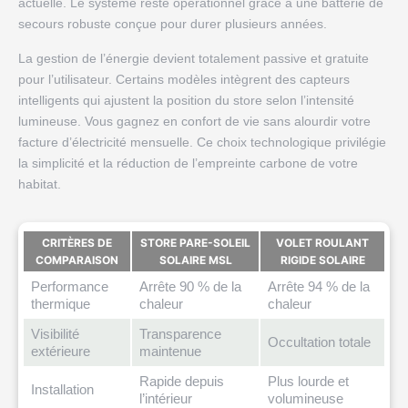
actuelle. Le système reste opérationnel grâce à une batterie de
secours robuste conçue pour durer plusieurs années.
La gestion de l’énergie devient totalement passive et gratuite
pour l’utilisateur. Certains modèles intègrent des capteurs
intelligents qui ajustent la position du store selon l’intensité
lumineuse. Vous gagnez en confort de vie sans alourdir votre
facture d’électricité mensuelle. Ce choix technologique privilégie
la simplicité et la réduction de l’empreinte carbone de votre
habitat.
CRITÈRES DE
STORE PARE-SOLEIL
VOLET ROULANT
COMPARAISON
SOLAIRE MSL
RIGIDE SOLAIRE
Performance
Arrête 90 % de la
Arrête 94 % de la
thermique
chaleur
chaleur
Visibilité
Transparence
Occultation totale
extérieure
maintenue
Rapide depuis
Plus lourde et
Installation
l’intérieur
volumineuse