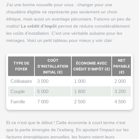
J’ai une bonne nouvelle pour vous : changer pour une
chaudière éligible ne représente pas seulement un choix
éthique, mais aussi un avantage pécuniaire. Faisons un peu de
maths!
Le crédit d’impôt
permet de réduire considérablement
les coûts d’installation. C’est une véritable aubaine pour les
ménages. Voici un petit tableau pour mieux y voir clair :
COÛT
NET
TYPE DE
ÉCONOMIE AVEC
D’INSTALLATION
PAYABLE
FOYER
CRÉDIT D’IMPÔT (€)
INITIAL (€)
(€)
Célibataire
3 000
1 000
2 000
Couple
5 000
1 800
3 200
Famille
7 000
2 500
4 500
Et ce n’est que le début ! Cette économie à court terme n’est
que la partie émergée de l’iceberg. En ajoutant l’impact sur les
factures énergétiques annuelles, les foyers voient leurs