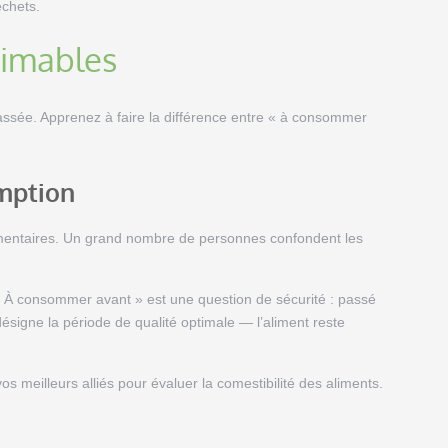
échets.
rimables
passée. Apprenez à faire la différence entre « à consommer
mption
 alimentaires. Un grand nombre de personnes confondent les
 À consommer avant » est une question de sécurité : passé
ésigne la période de qualité optimale — l’aliment reste
s meilleurs alliés pour évaluer la comestibilité des aliments.