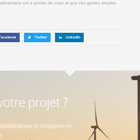
 alimentaire est à portée de main et que ces gestes simples
Facebook
Twitter
LinkedIn
otre projet ?
es contraintes écologiques en
e.