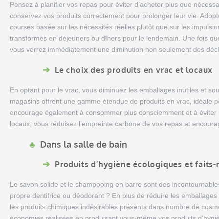
Pensez à planifier vos repas pour éviter d’acheter plus que nécessai
conservez vos produits correctement pour prolonger leur vie. Adopte
courses basée sur les nécessités réelles plutôt que sur les impuls
transformés en déjeuners ou dîners pour le lendemain. Une fois que 
vous verrez immédiatement une diminution non seulement des déche
Le choix des produits en vrac et locaux
En optant pour le vrac, vous diminuez les emballages inutiles et s
magasins offrent une gamme étendue de produits en vrac, idéale p
encourage également à consommer plus consciemment et à éviter le 
locaux, vous réduisez l’empreinte carbone de vos repas et encourag
Dans la salle de bain
Produits d’hygiène écologiques et faits
Le savon solide et le shampooing en barre sont des incontournable
propre dentifrice ou déodorant ? En plus de réduire les emballages 
les produits chimiques indésirables présents dans nombre de cosmé
économies réalisées en produisant vous-même vos produits d’hygièn