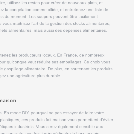
re, utilisez les restes pour créer de nouveaux plats, et
z la congélation comme alliée, et entretenez une liste de
ions du moment. Les soupers peuvent être facilement
vous maîtrisez l’art de la gestion des stocks alimentaires,
ts alimentaires, mais aussi des dépenses alimentaires.
outenez les producteurs locaux. En France, de nombreux
our quiconque veut réduire ses emballages. Ce choix vous
gaspillage alimentaire. De plus, en soutenant les produits
ez une agriculture plus durable.
-maison
s. En mode DIY, pourquoi ne pas essayer de faire votre
plastiques, ces produits fait maison vous permettent d’éviter
tiques industriels. Vous serez également sensible aux
e courants, une fois les ingrédients de base acquis.