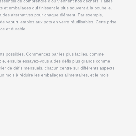
t essentiel de comprendre d’où viennent nos déchets. Faites
 et emballages qui finissent le plus souvent à la poubelle.
 à des alternatives pour chaque élément. Par exemple,
e yaourt jetables aux pots en verre réutilisables. Cette prise
ace et durable.
nts possibles. Commencez par les plus faciles, comme
sable, ensuite essayez-vous à des défis plus grands comme
rier de défis mensuels, chacun centré sur différents aspects
un mois à réduire les emballages alimentaires, et le mois