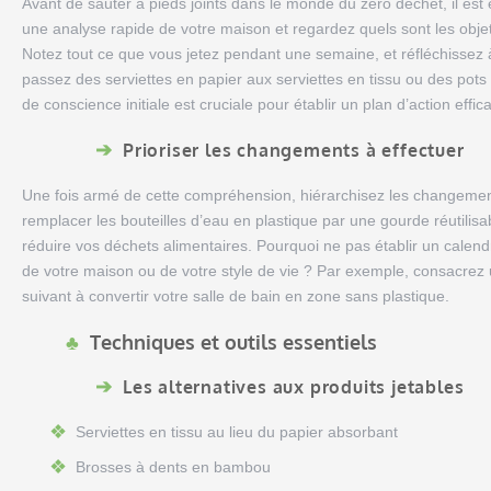
Avant de sauter à pieds joints dans le monde du zéro déchet, il es
une analyse rapide de votre maison et regardez quels sont les objets
Notez tout ce que vous jetez pendant une semaine, et réfléchissez
passez des serviettes en papier aux serviettes en tissu ou des pots d
de conscience initiale est cruciale pour établir un plan d’action effic
Prioriser les changements à effectuer
Une fois armé de cette compréhension, hiérarchisez les changeme
remplacer les bouteilles d’eau en plastique par une gourde réutili
réduire vos déchets alimentaires. Pourquoi ne pas établir un calend
de votre maison ou de votre style de vie ? Par exemple, consacrez 
suivant à convertir votre salle de bain en zone sans plastique.
Techniques et outils essentiels
Les alternatives aux produits jetables
Serviettes en tissu au lieu du papier absorbant
Brosses à dents en bambou