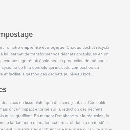
compostage
éduire notre
empreinte écologique
. Chaque déchet recyclé
à lui, permet de transformer vos déchets organiques en un
, le compostage réduit également la production de méthane
 système de tri à domicile qui inclut du compost ou du
et facilite la gestion des déchets au niveau local.
es
z des sacs en tissu plutôt que des sacs jetables. Ces petits
 mais ont un impact énorme sur la réduction des déchets.
 aussi gratifiant. En mettant l’emphase sur la réduction, la
ction de la demande en matériaux bruts, et donc à un modèle
souvent plus robustes et offrent une meilleure durabilité à long