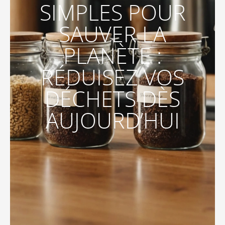
SIMPLES POUR
SAUVER LA
PLANÈTE :
RÉDUISEZ VOS
DÉCHETS DÈS
AUJOURD’HUI